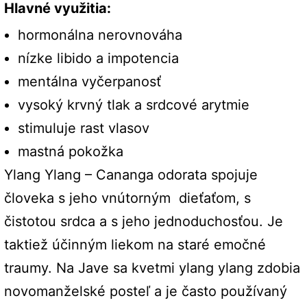
Hlavné využitia:
hormonálna nerovnováha
nízke libido a impotencia
mentálna vyčerpanosť
vysoký krvný tlak a srdcové arytmie
stimuluje rast vlasov
mastná pokožka
Ylang Ylang – Cananga odorata spojuje
človeka s jeho vnútorným dieťaťom, s
čistotou srdca a s jeho jednoduchosťou. Je
taktiež účinným liekom na staré emočné
traumy. Na Jave sa kvetmi ylang ylang zdobia
novomanželské posteľ a je často používaný