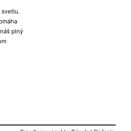
 svetlu.
 Pomáha
náš plný
nom