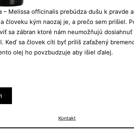
– Melissa officinalis prebúdza dušu k pravde a
a človeku kým naozaj je, a prečo sem prišiel.
viť sa zábran ktoré nám neumožňujú dosiahnuť 
l. Keď sa človek cíti byť príliš zaťažený breme
tento olej ho povzbudzuje aby išiel ďalej.
h
Kontakt