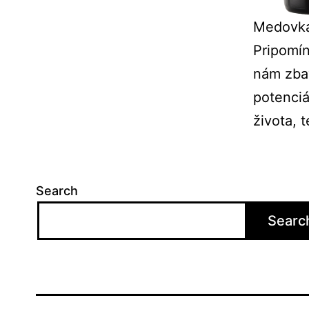
Medovka 
Pripomín
nám zba
potenciá
života, 
Search
Searc