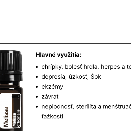
Hlavné využitia:
chrípky, bolesť hrdla, herpes a t
depresia, úzkosť, Šok
ekzémy
závrat
neplodnosť, sterilita a menštrua
ťažkosti