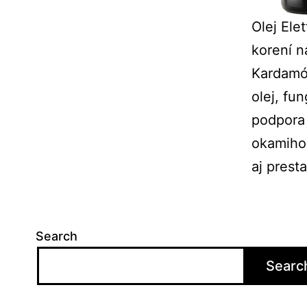
Olej Ele
korení n
Kardamón
olej, fu
podpora 
okamihoc
aj prest
Search
Searc