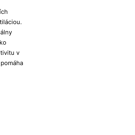
ích
iláciou.
iálny
ako
ivitu v
m pomáha