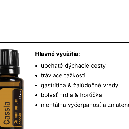
Hlavné využitia:
upchaté dýchacie cesty
tráviace ťažkosti
gastritída & žalúdočné vredy
bolesť hrdla & horúčka
mentálna vyčerpanosť a zmäten