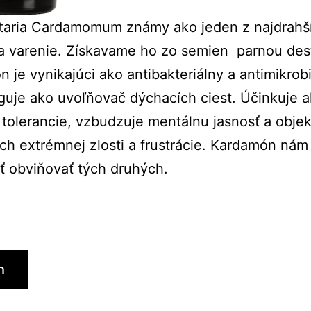
ttaria Cardamomum známy ako jeden z najdrahš
a varenie. Získavame ho zo semien parnou dest
 je vynikajúci ako antibakteriálny a antimikrob
nguje ako uvoľňovač dýchacích ciest. Účinkuje 
tolerancie, vzbudzuje mentálnu jasnosť a objekt
h extrémnej zlosti a frustrácie. Kardamón ná
ať obviňovať tých druhých.
h